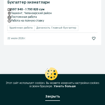
Бухгалтер хизматлари
597 940 - 1 793 820 сум
Ташкент
, Чиланзарский район
Постоянная работа
Работа на полную ставку
Удалённая работа
Должность: Главный бухгалтер
22 июля 2026 г.
Этот сайт использует cookies. Вы можете изменить настройки cookies
в своeм браузере.
Узнать больше
Закрыть
Позвонить / SMS